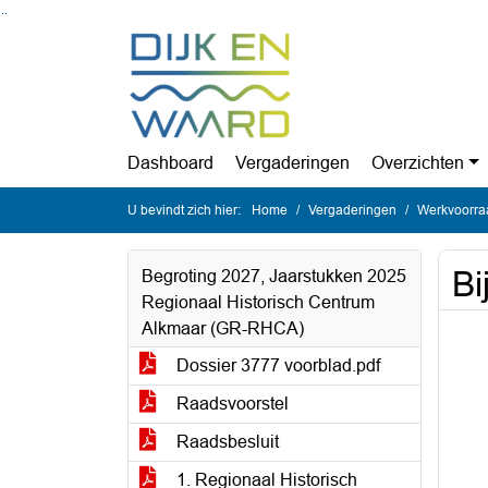
Ga naar de inhoud van deze pagina
Ga naar het zoeken
Ga naar het menu
Dashboard
Vergaderingen
Overzichten
U bevindt zich hier:
Home
Vergaderingen
Werkvoorra
Bi
Begroting 2027, Jaarstukken 2025
Regionaal Historisch Centrum
Alkmaar (GR-RHCA)
Dossier 3777 voorblad.pdf
Raadsvoorstel
Raadsbesluit
1. Regionaal Historisch