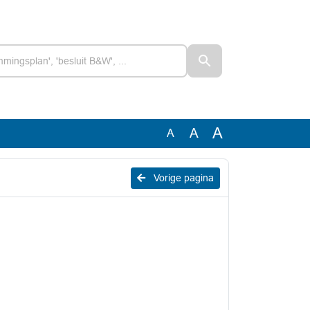
A
A
A
Vorige pagina