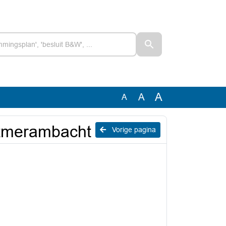
A
A
A
stmerambacht
Vorige pagina