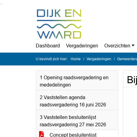
Ga naar de inhoud van deze pagina
Ga naar het zoeken
Ga naar het menu
Dashboard
Vergaderingen
Overzichten
U bevindt zich hier:
Home
Vergaderingen
Gemeentera
Bi
1 Opening raadsvergadering en
mededelingen
2 Vaststellen agenda
raadsvergadering 16 juni 2026
3 Vaststellen besluitenlijst
raadsvergadering 27 mei 2026
Concept besluitenlijst