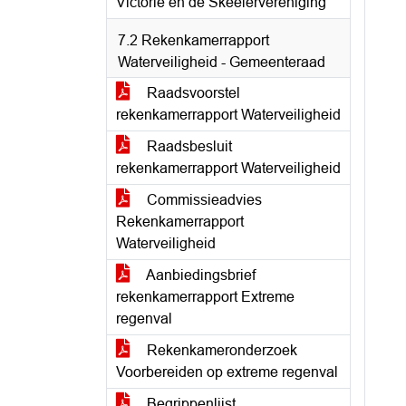
Victorie en de Skeelervereniging
7.2 Rekenkamerrapport
Waterveiligheid - Gemeenteraad
Raadsvoorstel
rekenkamerrapport Waterveiligheid
Raadsbesluit
rekenkamerrapport Waterveiligheid
Commissieadvies
Rekenkamerrapport
Waterveiligheid
Aanbiedingsbrief
rekenkamerrapport Extreme
regenval
Rekenkameronderzoek
Voorbereiden op extreme regenval
Begrippenlijst