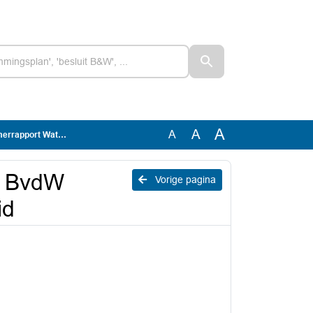
A
A
A
 Waterveiligheid
n BvdW
Vorige pagina
id