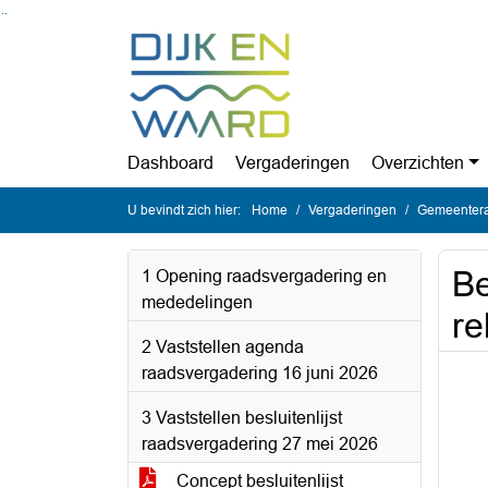
Ga naar de inhoud van deze pagina
Ga naar het zoeken
Ga naar het menu
Dashboard
Vergaderingen
Overzichten
U bevindt zich hier:
Home
Vergaderingen
Gemeentera
Be
1 Opening raadsvergadering en
mededelingen
re
2 Vaststellen agenda
raadsvergadering 16 juni 2026
3 Vaststellen besluitenlijst
raadsvergadering 27 mei 2026
Concept besluitenlijst