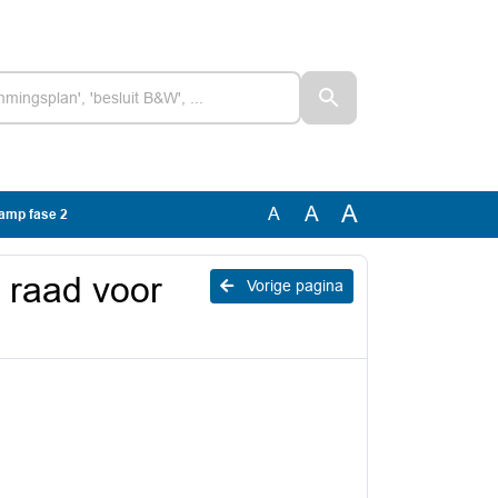
A
A
A
amp fase 2
 raad voor
Vorige pagina