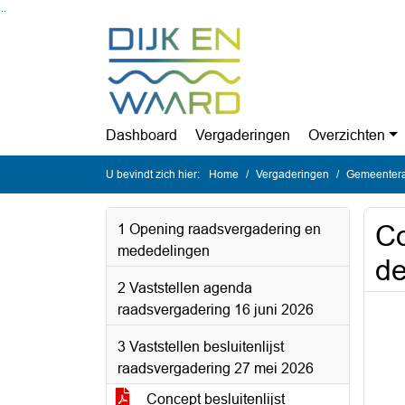
Ga naar de inhoud van deze pagina
Ga naar het zoeken
Ga naar het menu
Dashboard
Vergaderingen
Overzichten
U bevindt zich hier:
Home
Vergaderingen
Gemeentera
Co
1 Opening raadsvergadering en
mededelingen
de
2 Vaststellen agenda
raadsvergadering 16 juni 2026
3 Vaststellen besluitenlijst
raadsvergadering 27 mei 2026
Concept besluitenlijst