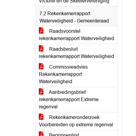
Victorie en de Skeelervereniging
7.2 Rekenkamerrapport
Waterveiligheid - Gemeenteraad
Raadsvoorstel
rekenkamerrapport Waterveiligheid
Raadsbesluit
rekenkamerrapport Waterveiligheid
Commissieadvies
Rekenkamerrapport
Waterveiligheid
Aanbiedingsbrief
rekenkamerrapport Extreme
regenval
Rekenkameronderzoek
Voorbereiden op extreme regenval
Begrippenlijst