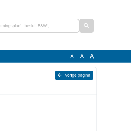
A
A
A
Vorige pagina