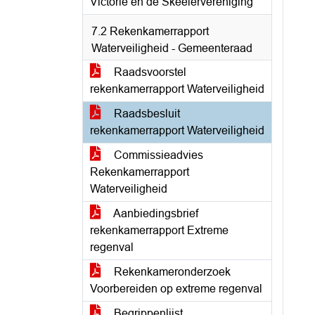
Victorie en de Skeelervereniging
7.2 Rekenkamerrapport
Waterveiligheid - Gemeenteraad
Raadsvoorstel
rekenkamerrapport Waterveiligheid
Raadsbesluit
rekenkamerrapport Waterveiligheid
Commissieadvies
Rekenkamerrapport
Waterveiligheid
Aanbiedingsbrief
rekenkamerrapport Extreme
regenval
Rekenkameronderzoek
Voorbereiden op extreme regenval
Begrippenlijst