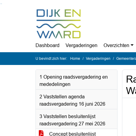
Ga naar de inhoud van deze pagina
Ga naar het zoeken
Ga naar het menu
Dashboard
Vergaderingen
Overzichten
U bevindt zich hier:
Home
Vergaderingen
Gemeentera
Ra
1 Opening raadsvergadering en
mededelingen
Wa
2 Vaststellen agenda
raadsvergadering 16 juni 2026
3 Vaststellen besluitenlijst
raadsvergadering 27 mei 2026
Concept besluitenlijst