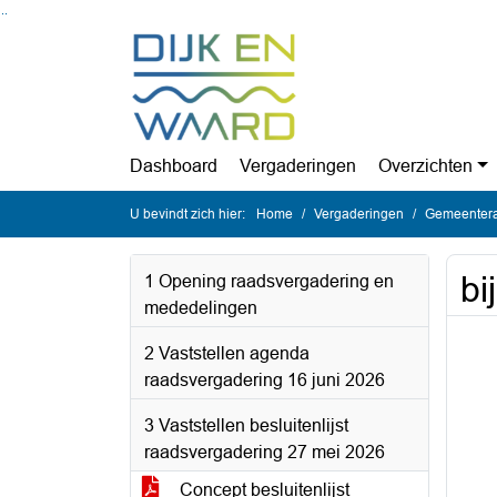
Ga naar de inhoud van deze pagina
Ga naar het zoeken
Ga naar het menu
Dashboard
Vergaderingen
Overzichten
U bevindt zich hier:
Home
Vergaderingen
Gemeentera
bi
1 Opening raadsvergadering en
mededelingen
2 Vaststellen agenda
raadsvergadering 16 juni 2026
3 Vaststellen besluitenlijst
raadsvergadering 27 mei 2026
Concept besluitenlijst