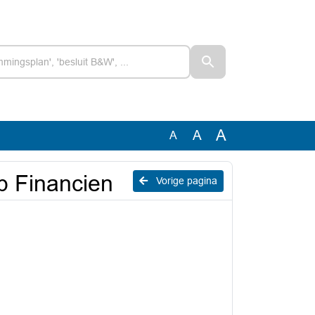
A
A
A
ep Financien
Vorige pagina