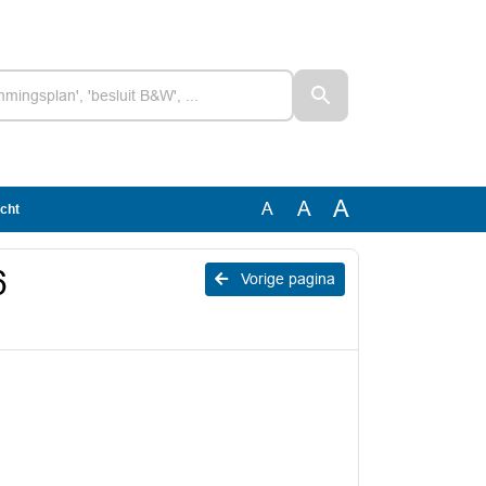
A
A
A
cht
6
Vorige pagina