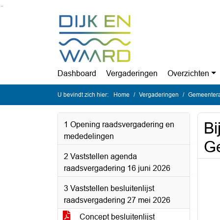
Ga naar de inhoud van deze pagina
Ga naar het zoeken
Ga naar het menu
Dashboard
Vergaderingen
Overzichten
U bevindt zich hier:
Home
Vergaderingen
Gemeentera
Bi
1 Opening raadsvergadering en
mededelingen
G
2 Vaststellen agenda
raadsvergadering 16 juni 2026
3 Vaststellen besluitenlijst
raadsvergadering 27 mei 2026
Concept besluitenlijst