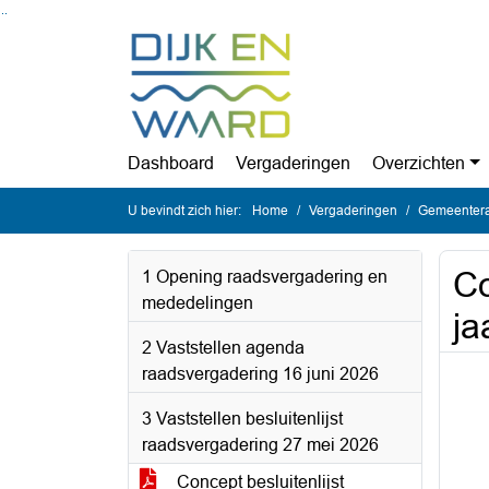
Ga naar de inhoud van deze pagina
Ga naar het zoeken
Ga naar het menu
Dashboard
Vergaderingen
Overzichten
U bevindt zich hier:
Home
Vergaderingen
Gemeentera
Co
1 Opening raadsvergadering en
mededelingen
ja
2 Vaststellen agenda
raadsvergadering 16 juni 2026
3 Vaststellen besluitenlijst
raadsvergadering 27 mei 2026
Concept besluitenlijst