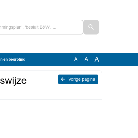
A
A
A
n en begroting
swijze
Vorige pagina