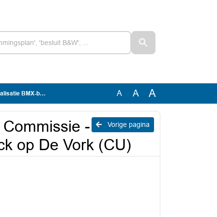
A
A
A
track op De Vork (CU)
 Commissie -
Vorige pagina
ck op De Vork (CU)