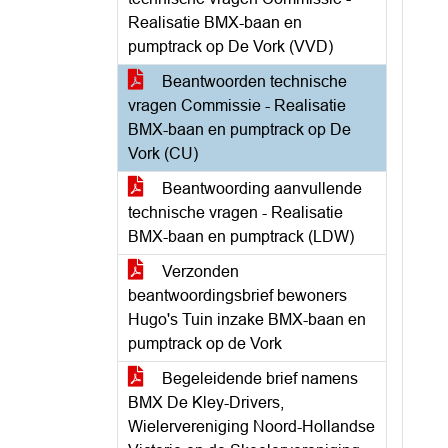
Realisatie BMX-baan en
pumptrack op De Vork (VVD)
Beantwoorden technische
vragen Commissie - Realisatie
BMX-baan en pumptrack op De
Vork (CU)
Beantwoording aanvullende
technische vragen - Realisatie
BMX-baan en pumptrack (LDW)
Verzonden
beantwoordingsbrief bewoners
Hugo's Tuin inzake BMX-baan en
pumptrack op de Vork
Begeleidende brief namens
BMX De Kley-Drivers,
Wielervereniging Noord-Hollandse