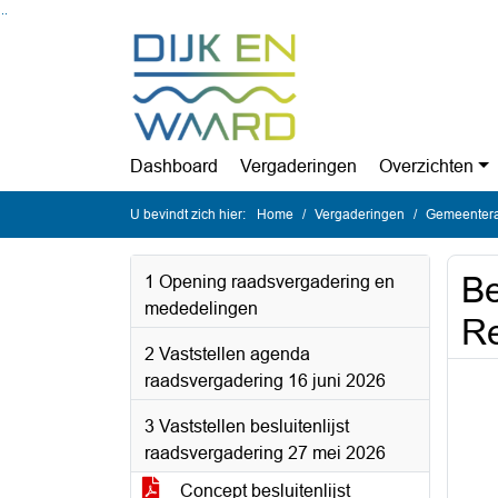
Ga naar de inhoud van deze pagina
Ga naar het zoeken
Ga naar het menu
Dashboard
Vergaderingen
Overzichten
U bevindt zich hier:
Home
Vergaderingen
Gemeentera
Be
1 Opening raadsvergadering en
mededelingen
Re
2 Vaststellen agenda
raadsvergadering 16 juni 2026
3 Vaststellen besluitenlijst
raadsvergadering 27 mei 2026
Concept besluitenlijst