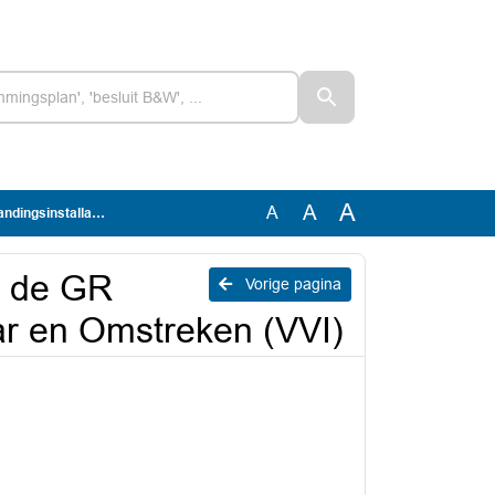
A
A
A
aar en Omstreken (VVI)
n de GR
Vorige pagina
aar en Omstreken (VVI)