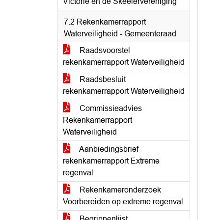
Victorie en de Skeelervereniging
7.2 Rekenkamerrapport
Waterveiligheid - Gemeenteraad
Raadsvoorstel
rekenkamerrapport Waterveiligheid
Raadsbesluit
rekenkamerrapport Waterveiligheid
Commissieadvies
Rekenkamerrapport
Waterveiligheid
Aanbiedingsbrief
rekenkamerrapport Extreme
regenval
Rekenkameronderzoek
Voorbereiden op extreme regenval
Begrippenlijst