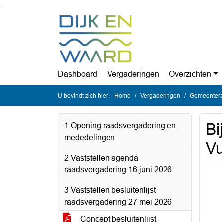
Ga naar de inhoud van deze pagina
Ga naar het zoeken
Ga naar het menu
Dashboard
Vergaderingen
Overzichten
U bevindt zich hier:
Home
Vergaderingen
Gemeentera
Bi
1 Opening raadsvergadering en
mededelingen
Vu
2 Vaststellen agenda
raadsvergadering 16 juni 2026
3 Vaststellen besluitenlijst
raadsvergadering 27 mei 2026
Concept besluitenlijst