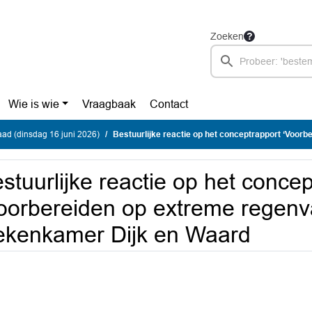
Zoeken
Wie is wie
Vraagbaak
Contact
ad (dinsdag 16 juni 2026)
Bestuurlijke reactie op het conceptrapport ‘Voorbereiden op extreme regenval’ van de 
stuurlijke reactie op het conce
oorbereiden op extreme regenva
kenkamer Dijk en Waard