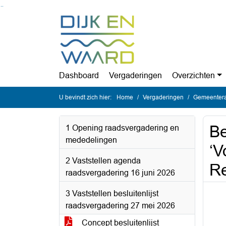
Ga naar de inhoud van deze pagina
Ga naar het zoeken
Ga naar het menu
Dashboard
Vergaderingen
Overzichten
U bevindt zich hier:
Home
Vergaderingen
Gemeentera
Be
1 Opening raadsvergadering en
mededelingen
‘V
2 Vaststellen agenda
Re
raadsvergadering 16 juni 2026
3 Vaststellen besluitenlijst
raadsvergadering 27 mei 2026
Concept besluitenlijst