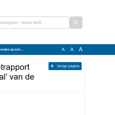
A
A
A
Rekenkamer Dijk en Waard
ptrapport
Vorige pagina
l’ van de