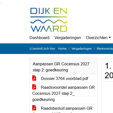
Ga naar de inhoud van deze pagina
Ga naar het zoeken
Ga naar het menu
Dashboard
Vergaderingen
Overzichten
U bevindt zich hier:
Home
Vergaderingen
Werkvoorra
1.
Aanpassen GR Cocensus 2027
stap 2: goedkeuring
2
Dossier 3764 voorblad.pdf
Raadsvoorstel aanpassen GR
Cocensus 2027 stap 2_
goedkeuring
Raadsbesluit aanpassen GR