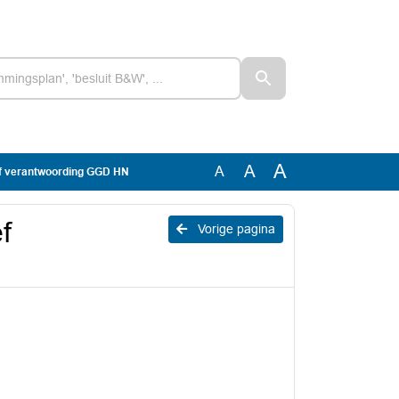
A
A
A
ef verantwoording GGD HN
f
Vorige pagina