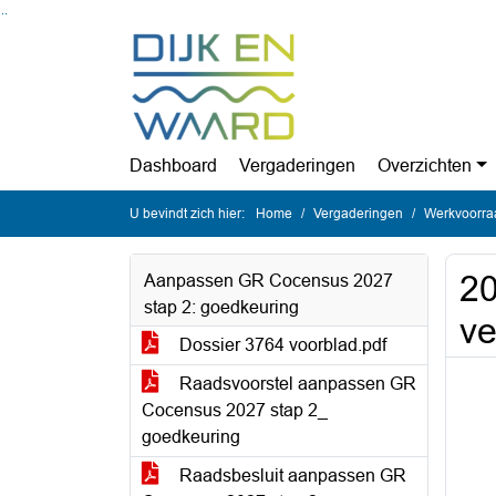
Ga naar de inhoud van deze pagina
Ga naar het zoeken
Ga naar het menu
Dashboard
Vergaderingen
Overzichten
U bevindt zich hier:
Home
Vergaderingen
Werkvoorra
20
Aanpassen GR Cocensus 2027
stap 2: goedkeuring
v
Dossier 3764 voorblad.pdf
Raadsvoorstel aanpassen GR
Cocensus 2027 stap 2_
goedkeuring
Raadsbesluit aanpassen GR