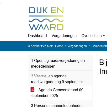
Ga naar de inhoud van deze pagina
Ga naar het zoeken
Ga naar het menu
Dashboard
Vergaderingen
Overzichten
U bevindt zich hier:
Home
Vergaderingen
Gemeentera
Bi
1 Opening raadsvergadering en
mededelingen
In
2 Vaststellen agenda
raadsvergadering 9 september
Agenda Gemeenteraad 09
september 2025
3 Personele aangelegenheden