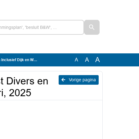
A
A
A
en Waard 10 februari, 2025
st Divers en
Vorige pagina
ri, 2025