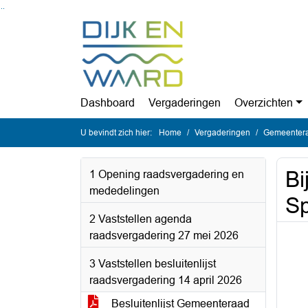
Ga naar de inhoud van deze pagina
Ga naar het zoeken
Ga naar het menu
Dashboard
Vergaderingen
Overzichten
U bevindt zich hier:
Home
Vergaderingen
Gemeentera
Bi
1 Opening raadsvergadering en
mededelingen
Sp
2 Vaststellen agenda
raadsvergadering 27 mei 2026
3 Vaststellen besluitenlijst
raadsvergadering 14 april 2026
Besluitenlijst Gemeenteraad