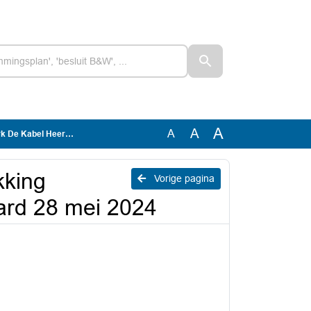
A
A
A
rhugowaard 28 mei 2024
kking
Vorige pagina
ard 28 mei 2024