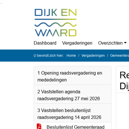
Ga naar de inhoud van deze pagina
Ga naar het zoeken
Ga naar het menu
Dashboard
Vergaderingen
Overzichten
U bevindt zich hier:
Home
Vergaderingen
Gemeentera
Re
1 Opening raadsvergadering en
mededelingen
Di
2 Vaststellen agenda
raadsvergadering 27 mei 2026
3 Vaststellen besluitenlijst
raadsvergadering 14 april 2026
Besluitenlijst Gemeenteraad