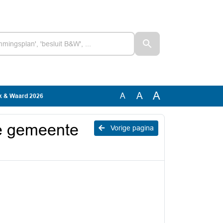
A
A
A
k & Waard 2026
e gemeente
Vorige pagina