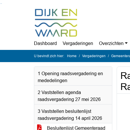
Ga naar de inhoud van deze pagina
Ga naar het zoeken
Ga naar het menu
Dashboard
Vergaderingen
Overzichten
U bevindt zich hier:
Home
Vergaderingen
Gemeentera
Ra
1 Opening raadsvergadering en
mededelingen
Ra
2 Vaststellen agenda
raadsvergadering 27 mei 2026
3 Vaststellen besluitenlijst
raadsvergadering 14 april 2026
Besluitenlijst Gemeenteraad