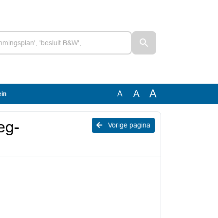
A
A
A
ein
eg-
Vorige pagina