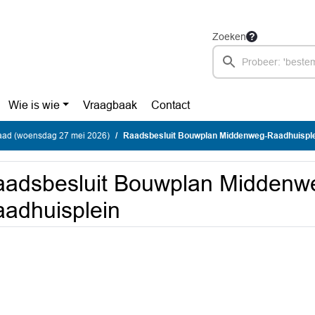
Zoeken
Wie is wie
Vraagbaak
Contact
ad (woensdag 27 mei 2026)
Raadsbesluit Bouwplan Middenweg-Raadhuispl
adsbesluit Bouwplan Middenw
adhuisplein