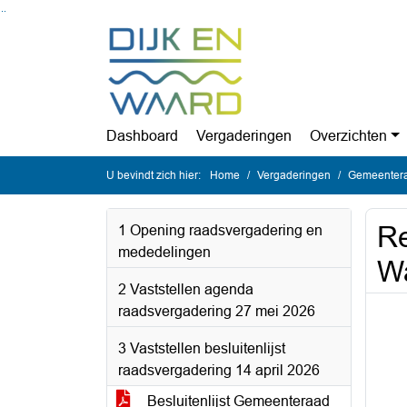
Ga naar de inhoud van deze pagina
Ga naar het zoeken
Ga naar het menu
Dashboard
Vergaderingen
Overzichten
U bevindt zich hier:
Home
Vergaderingen
Gemeentera
Re
1 Opening raadsvergadering en
mededelingen
W
2 Vaststellen agenda
raadsvergadering 27 mei 2026
3 Vaststellen besluitenlijst
raadsvergadering 14 april 2026
Besluitenlijst Gemeenteraad