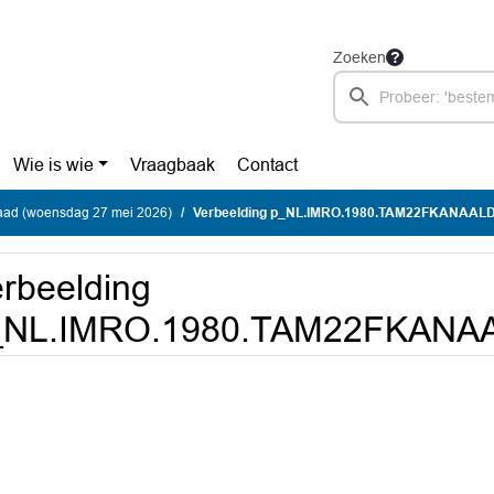
Zoeken
Wie is wie
Vraagbaak
Contact
ad (woensdag 27 mei 2026)
Verbeelding p_NL.IMRO.1980.TAM22FKANAAL
rbeelding
_NL.IMRO.1980.TAM22FKANA