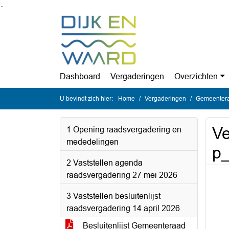
Ga naar de inhoud van deze pagina
Ga naar het zoeken
Ga naar het menu
Dashboard
Vergaderingen
Overzichten
U bevindt zich hier:
Home
Vergaderingen
Gemeentera
Ve
1 Opening raadsvergadering en
mededelingen
p
2 Vaststellen agenda
raadsvergadering 27 mei 2026
3 Vaststellen besluitenlijst
raadsvergadering 14 april 2026
Besluitenlijst Gemeenteraad