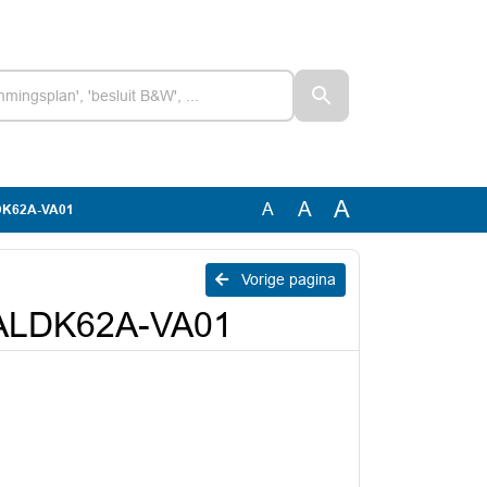
A
A
A
DK62A-VA01
Vorige pagina
ALDK62A-VA01