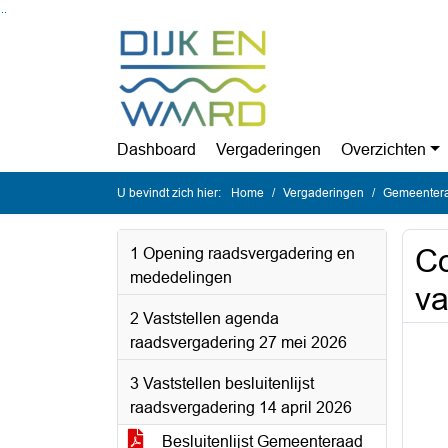
Ga naar de inhoud van deze pagina
Ga naar het zoeken
Ga naar het menu
Dashboard
Vergaderingen
Overzichten
U bevindt zich hier:
Home
Vergaderingen
Gemeentera
Co
1 Opening raadsvergadering en
mededelingen
va
2 Vaststellen agenda
raadsvergadering 27 mei 2026
3 Vaststellen besluitenlijst
raadsvergadering 14 april 2026
Besluitenlijst Gemeenteraad