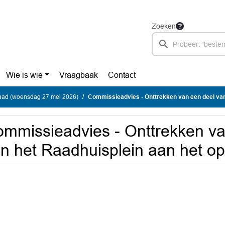
Zoeken
Wie is wie
Vraagbaak
Contact
ad (woensdag 27 mei 2026)
Commissieadvies - Onttrekken van een deel van het Raadhuisplein aa
mmissieadvies - Onttrekken va
n het Raadhuisplein aan het o