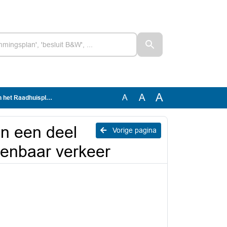
A
A
A
n het openbaar verkeer
n een deel
Vorige pagina
penbaar verkeer