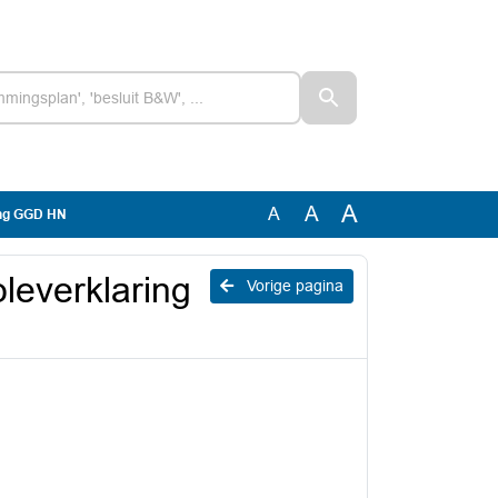
A
A
A
ring GGD HN
oleverklaring
Vorige pagina