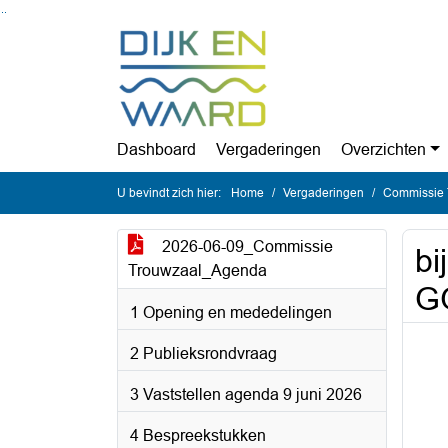
Ga naar de inhoud van deze pagina
Ga naar het zoeken
Ga naar het menu
Dashboard
Vergaderingen
Overzichten
U bevindt zich hier:
Home
Vergaderingen
Commissie T
2026-06-09_Commissie
bi
Trouwzaal_Agenda
G
1 Opening en mededelingen
2 Publieksrondvraag
3 Vaststellen agenda 9 juni 2026
4 Bespreekstukken