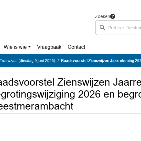
Zoeken
Wie is wie
Vraagbaak
Contact
rouwzaal (dinsdag 9 juni 2026)
Raadsvoorstel Zienswijzen Jaarrekening 2025 begrotingswijziging 2026 e
adsvoorstel Zienswijzen Jaarr
grotingswijziging 2026 en begr
eestmerambacht