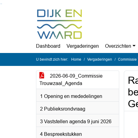
Ga naar de inhoud van deze pagina
Ga naar het zoeken
Ga naar het menu
Dashboard
Vergaderingen
Overzichten
U bevindt zich hier:
Home
Vergaderingen
Commissie T
2026-06-09_Commissie
Ra
Trouwzaal_Agenda
be
1 Opening en mededelingen
G
2 Publieksrondvraag
3 Vaststellen agenda 9 juni 2026
4 Bespreekstukken