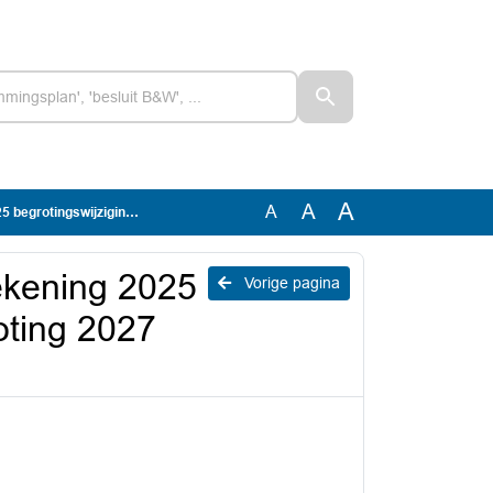
A
A
A
n begroting 2027 Geestmerambacht
ekening 2025
Vorige pagina
oting 2027