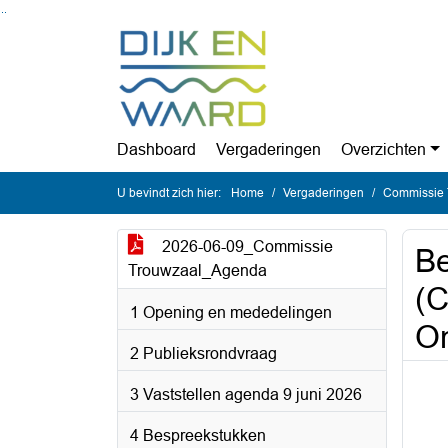
Ga naar de inhoud van deze pagina
Ga naar het zoeken
Ga naar het menu
Dashboard
Vergaderingen
Overzichten
U bevindt zich hier:
Home
Vergaderingen
Commissie T
2026-06-09_Commissie
Be
Trouwzaal_Agenda
(C
1 Opening en mededelingen
O
2 Publieksrondvraag
3 Vaststellen agenda 9 juni 2026
4 Bespreekstukken