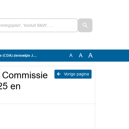
A
A
A
25 en Ontwerpbegroting 2027 OD NHN
n Commissie
Vorige pagina
25 en