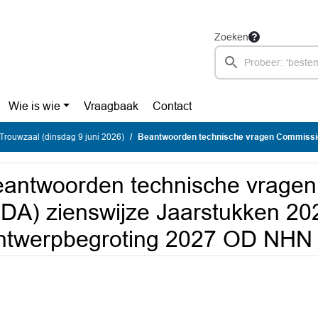
Zoeken
Wie is wie
Vraagbaak
Contact
rouwzaal (dinsdag 9 juni 2026)
Beantwoorden technische vragen Commissie (CDA) zienswijze Jaarstukken 20
antwoorden technische vrage
DA) zienswijze Jaarstukken 20
ntwerpbegroting 2027 OD NHN