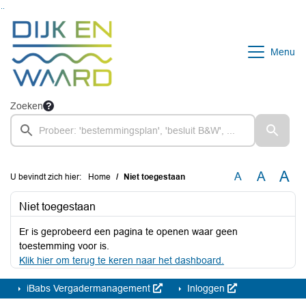
Ga naar de inhoud van deze pagina
Ga naar het zoeken
Ga naar het menu
Menu
Zoeken
A
A
A
U bevindt zich hier:
Home
Niet toegestaan
Niet toegestaan
Er is geprobeerd een pagina te openen waar geen
toestemming voor is.
Klik hier om terug te keren naar het dashboard.
iBabs Vergadermanagement
Inloggen