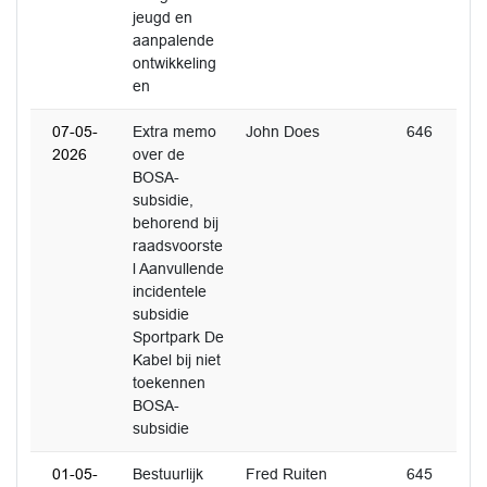
jeugd en
aanpalende
ontwikkeling
en
07-05-
Extra memo
John Does
646
2026
over de
BOSA-
subsidie,
behorend bij
raadsvoorste
l Aanvullende
incidentele
subsidie
Sportpark De
Kabel bij niet
toekennen
BOSA-
subsidie
01-05-
Bestuurlijk
Fred Ruiten
645