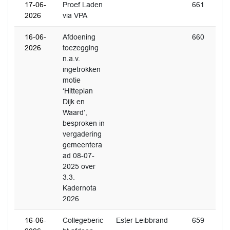
17-06-
Proef Laden
661
2026
via VPA
16-06-
Afdoening
660
2026
toezegging
n.a.v.
ingetrokken
motie
‘Hitteplan
Dijk en
Waard’,
besproken in
vergadering
gemeentera
ad 08-07-
2025 over
3.3.
Kadernota
2026
16-06-
Collegeberic
Ester Leibbrand
659