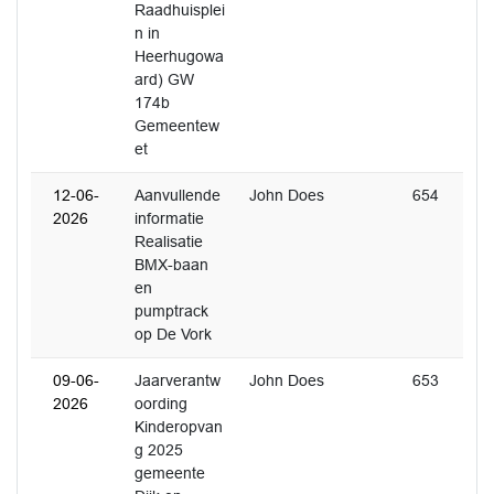
Raadhuisplei
n in
Heerhugowa
ard) GW
174b
Gemeentew
et
12-06-
Aanvullende
John Does
654
2026
informatie
Realisatie
BMX-baan
en
pumptrack
op De Vork
09-06-
Jaarverantw
John Does
653
2026
oording
Kinderopvan
g 2025
gemeente