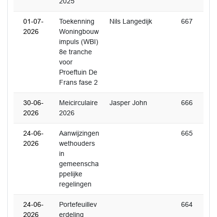
2025
01-07-
Toekenning
Nils Langedijk
667
2026
Woningbouw
impuls (WBI)
8e tranche
voor
Proeftuin De
Frans fase 2
30-06-
Meicirculaire
Jasper John
666
2026
2026
24-06-
Aanwijzingen
665
2026
wethouders
in
gemeenscha
ppelijke
regelingen
24-06-
Portefeuillev
664
2026
erdeling