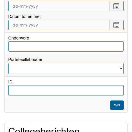
Selecte
een
Datum tot en met
datum
vanaf
Selecte
een
datum
Onderwerp
tot
en
met
Portefeuillehouder
ID
Wis
Collegeberichten