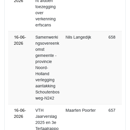
2026
ht afdoen
toezegging
over
verkenning
erfscans
16-06-
Samenwerki
Nils Langedijk
658
2026
ngsovereenk
omst
gemeente -
provincie
Noord-
Holland
verlegging
aantakking
Schoutenbos
weg-N242
16-06-
VTH
Maarten Poorter
657
2026
Jaarverslag
2025 en 3e
Tertaalrappo