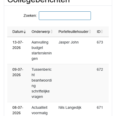
Zoeken:
Datum
Onderwerp
Portefeuillehouder
ID
13-07-
Aanvulling
Jasper John
673
2026
budget
starterslenin
gen
09-07-
Tussenberic
672
2026
ht
beantwoordi
ng
schriftelijke
vragen
08-07-
Actualiteit
Nils Langedijk
671
2026
voormalig