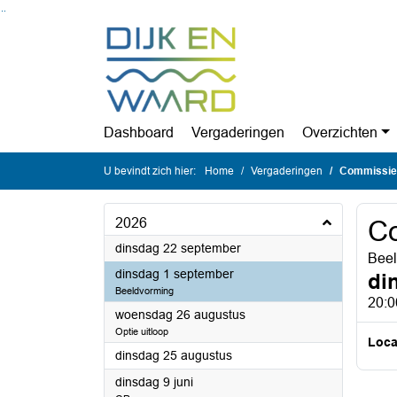
Ga naar de inhoud van deze pagina
Ga naar het zoeken
Ga naar het menu
Dashboard
Vergaderingen
Overzichten
U bevindt zich hier:
Home
Vergaderingen
Commissie
2026
C
2026
dinsdag 22 september
Beel
2026
dinsdag 1 september
di
Beeldvorming
20:0
2026
woensdag 26 augustus
Optie uitloop
Loca
2026
dinsdag 25 augustus
2026
dinsdag 9 juni