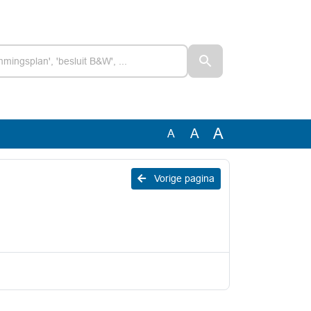
A
A
A
Vorige pagina