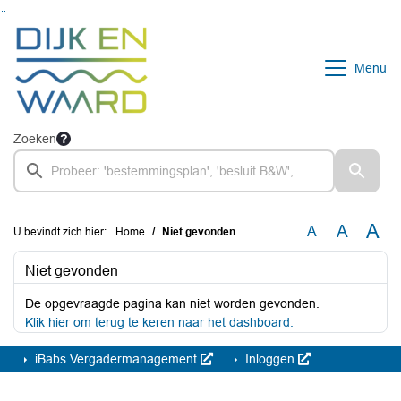
Ga naar de inhoud van deze pagina
Ga naar het zoeken
Ga naar het menu
Menu
Zoeken
A
A
A
U bevindt zich hier:
Home
Niet gevonden
Niet gevonden
De opgevraagde pagina kan niet worden gevonden.
Klik hier om terug te keren naar het dashboard.
iBabs Vergadermanagement
Inloggen