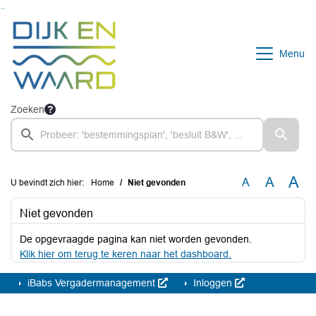
Ga naar de inhoud van deze pagina
Ga naar het zoeken
Ga naar het menu
Menu
Zoeken
A
A
A
U bevindt zich hier:
Home
Niet gevonden
Niet gevonden
De opgevraagde pagina kan niet worden gevonden.
Klik hier om terug te keren naar het dashboard.
iBabs Vergadermanagement
Inloggen