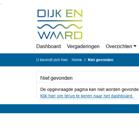
Ga naar de inhoud van deze pagina
Ga naar het zoeken
Ga naar het menu
Dashboard
Vergaderingen
Overzichten
U bevindt zich hier:
Home
Niet gevonden
Niet gevonden
De opgevraagde pagina kan niet worden gevonde
Klik hier om terug te keren naar het dashboard.