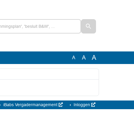
A
A
A
iBabs Vergadermanagement
Inloggen