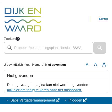
Ga naar de inhoud van deze pagina
Ga naar het zoeken
Ga naar het menu
Menu
Zoeken
A
A
A
U bevindt zich hier:
Home
Niet gevonden
Niet gevonden
De opgevraagde pagina kan niet worden gevonden.
Klik hier om terug te keren naar het dashboard.
iBabs Vergadermanagement
Inloggen