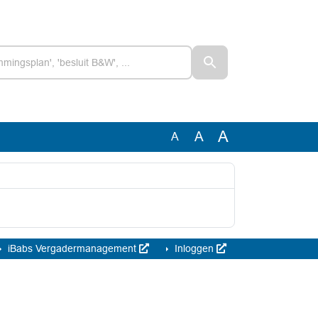
A
A
A
iBabs Vergadermanagement
Inloggen