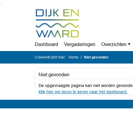
Ga naar de inhoud van deze pagina
Ga naar het zoeken
Ga naar het menu
Dashboard
Vergaderingen
Overzichten
U bevindt zich hier:
Home
Niet gevonden
Niet gevonden
De opgevraagde pagina kan niet worden gevonde
Klik hier om terug te keren naar het dashboard.