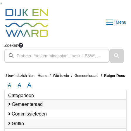
Ga naar de inhoud van deze pagina
Ga naar het zoeken
Ga naar het menu
Menu
Zoeken
U bevindt zich hier:
Home
Wie is wie
Gemeenteraad
Rutger Does
A
A
A
Categorieën
Gemeenteraad
Commissieleden
Griffie