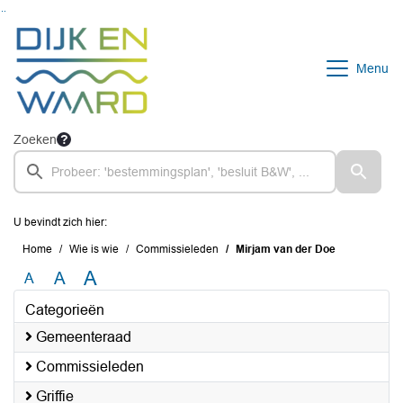
Ga naar de inhoud van deze pagina
Ga naar het zoeken
Ga naar het menu
Menu
Zoeken
U bevindt zich hier:
Home
Wie is wie
Commissieleden
Mirjam van der Doe
A
A
A
Categorieën
Gemeenteraad
Commissieleden
Griffie