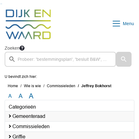
Ga naar de inhoud van deze pagina
Ga naar het zoeken
Ga naar het menu
Menu
Zoeken
U bevindt zich hier:
Home
Wie is wie
Commissieleden
Jeffrey Bokhorst
A
A
A
Categorieën
Gemeenteraad
Commissieleden
Griffie