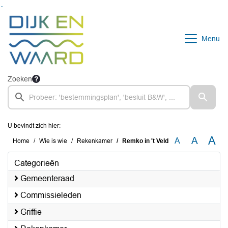
Ga naar de inhoud van deze pagina
Ga naar het zoeken
Ga naar het menu
Menu
Zoeken
U bevindt zich hier:
A
A
A
Home
Wie is wie
Rekenkamer
Remko in 't Veld
Categorieën
Gemeenteraad
Commissieleden
Griffie