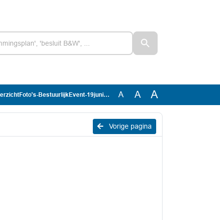
A
A
A
erzichtFoto's-BestuurlijkEvent-19juni2026
Vorige pagina