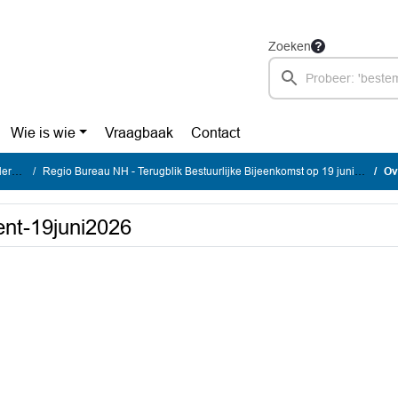
Zoeken
Wie is wie
Vraagbaak
Contact
den
Regio Bureau NH - Terugblik Bestuurlijke Bijeenkomst op 19 juni 2026
Ov
ent-19juni2026