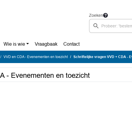
Zoeken
Wie is wie
Vraagbaak
Contact
VVD en CDA - Evenementen en toezicht
Schriftelijke vragen VVD + CDA - 
DA - Evenementen en toezicht