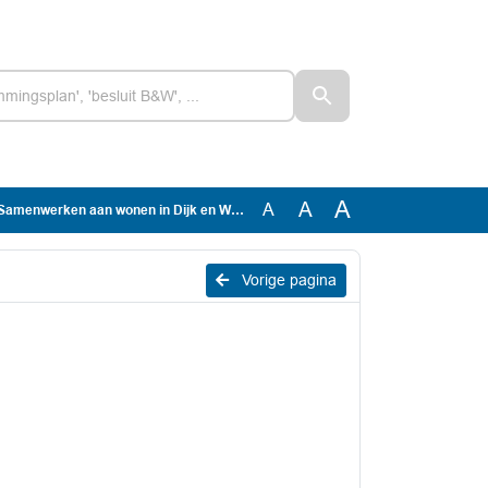
A
A
A
amenwerken aan wonen in Dijk en Waard
Vorige pagina