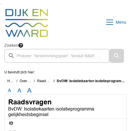
Ga naar de inhoud van deze pagina
Ga naar het zoeken
Ga naar het menu
Menu
Zoeken
U bevindt zich hier:
Home
Overzichten
Raadsvragen
BvDW: Isolatiekaarten isolatieprogramma gelijkheidsbeginsel
A
A
A
Raadsvragen
BvDW: Isolatiekaarten isolatieprogramma
gelijkheidsbeginsel
ID