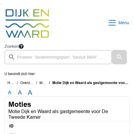
Ga naar de inhoud van deze pagina
Ga naar het zoeken
Ga naar het menu
Menu
Zoeken
U bevindt zich hier:
Home
Overzichten
Moties
Motie Dijk en Waard als gastgemeente voor De Tweede Kamer
A
A
A
Moties
Motie Dijk en Waard als gastgemeente voor De
Tweede Kamer
ID