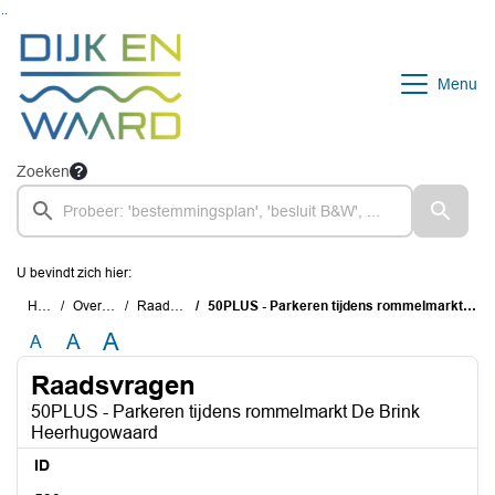
Ga naar de inhoud van deze pagina
Ga naar het zoeken
Ga naar het menu
Menu
Zoeken
U bevindt zich hier:
Home
Overzichten
Raadsvragen
50PLUS - Parkeren tijdens rommelmarkt De Brink Heerhugowaard
A
A
A
Raadsvragen
50PLUS - Parkeren tijdens rommelmarkt De Brink
Heerhugowaard
ID