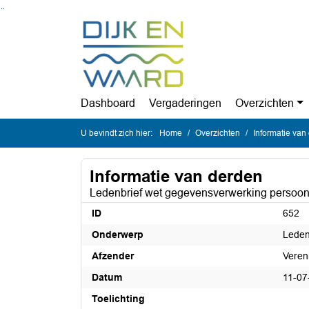
Ga naar de inhoud van deze pagina
Ga naar het zoeken
Ga naar het menu
Dashboard
Vergaderingen
Overzichten
U bevindt zich hier:
Home
Overzichten
Informatie van
Informatie van derden
Ledenbrief wet gegevensverwerking persoonsge
ID
652
Onderwerp
Leden
Afzender
Veren
Datum
11-07
Toelichting