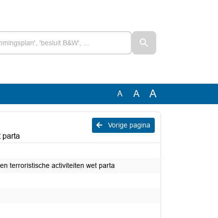
A
A
A
Vorige pagina
 parta
terroristische activiteiten wet parta