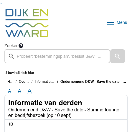
Ga naar de inhoud van deze pagina
Ga naar het zoeken
Ga naar het menu
Menu
Zoeken
U bevindt zich hier:
Home
Overzichten
Informatie van derden
Ondernemend D&W - Save the date - Summerlounge en bedrijfsbezoek (op 10 sept)
A
A
A
Informatie van derden
Ondernemend D&W - Save the date - Summerlounge
en bedrijfsbezoek (op 10 sept)
ID