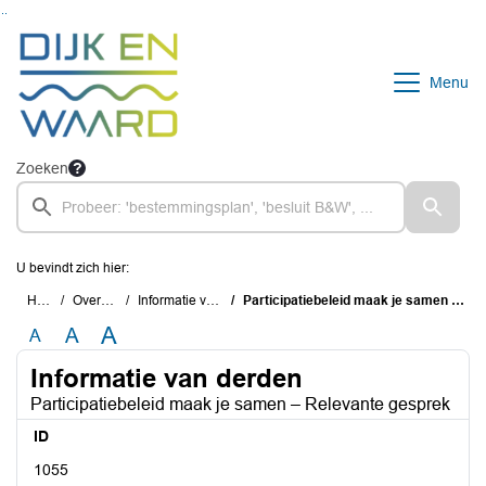
Ga naar de inhoud van deze pagina
Ga naar het zoeken
Ga naar het menu
Menu
Zoeken
U bevindt zich hier:
Home
Overzichten
Informatie van derden
Participatiebeleid maak je samen – Relevante gesprek
A
A
A
Informatie van derden
Participatiebeleid maak je samen – Relevante gesprek
ID
1055