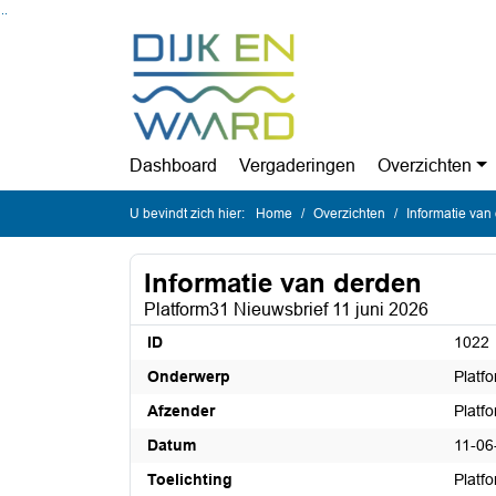
Ga naar de inhoud van deze pagina
Ga naar het zoeken
Ga naar het menu
Dashboard
Vergaderingen
Overzichten
U bevindt zich hier:
Home
Overzichten
Informatie van
Informatie van derden
Platform31 Nieuwsbrief 11 juni 2026
ID
1022
Onderwerp
Platf
Afzender
Platf
Datum
11-06
Toelichting
Platf