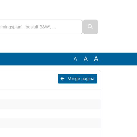
A
A
A
Vorige pagina