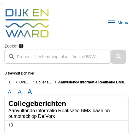
Ga naar de inhoud van deze pagina
Ga naar het zoeken
Ga naar het menu
Menu
Zoeken
U bevindt zich hier:
Home
Overzichten
Collegeberichten
Aanvullende informatie Realisatie BMX-baan en pumptrack op De Vork
A
A
A
Collegeberichten
Aanvullende informatie Realisatie BMX-baan en
pumptrack op De Vork
ID