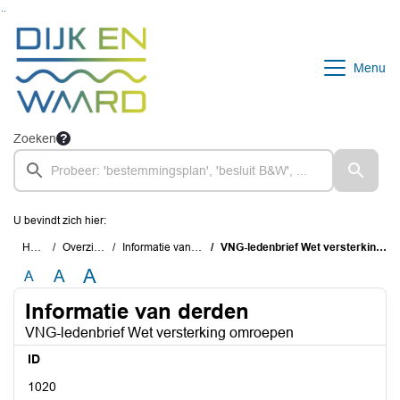
Ga naar de inhoud van deze pagina
Ga naar het zoeken
Ga naar het menu
Menu
Zoeken
U bevindt zich hier:
Home
Overzichten
Informatie van derden
VNG-ledenbrief Wet versterking omroepen
A
A
A
Informatie van derden
VNG-ledenbrief Wet versterking omroepen
ID
1020