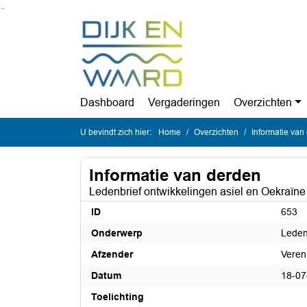
Ga naar de inhoud van deze pagina
Ga naar het zoeken
Ga naar het menu
Dashboard
Vergaderingen
Overzichten
U bevindt zich hier:
Home
Overzichten
Informatie van
Informatie van derden
Ledenbrief ontwikkelingen asiel en Oekraïne
ID
653
Onderwerp
Leden
Afzender
Veren
Datum
18-07
Toelichting