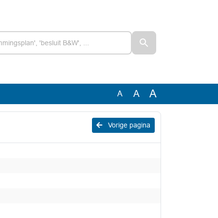
A
A
A
Vorige pagina