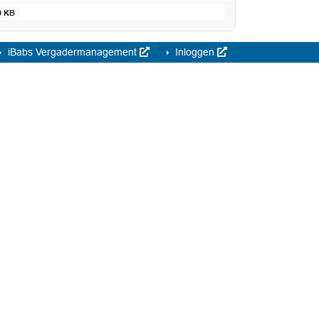
0 KB
iBabs Vergadermanagement
Inloggen