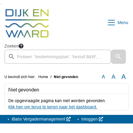
Ga naar de inhoud van deze pagina
Ga naar het zoeken
Ga naar het menu
Menu
Zoeken
A
A
A
U bevindt zich hier:
Home
Niet gevonden
Niet gevonden
De opgevraagde pagina kan niet worden gevonden.
Klik hier om terug te keren naar het dashboard.
iBabs Vergadermanagement
Inloggen