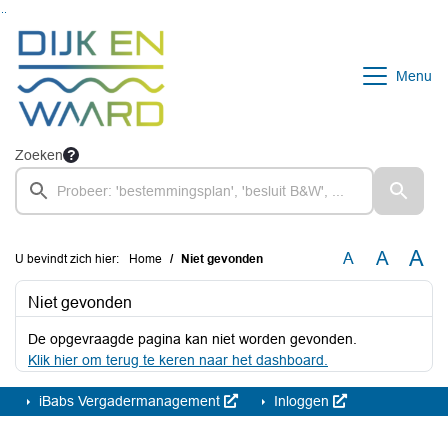
Ga naar de inhoud van deze pagina
Ga naar het zoeken
Ga naar het menu
Menu
Zoeken
A
A
A
U bevindt zich hier:
Home
Niet gevonden
Niet gevonden
De opgevraagde pagina kan niet worden gevonden.
Klik hier om terug te keren naar het dashboard.
iBabs Vergadermanagement
Inloggen